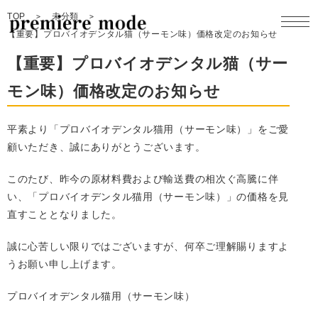
TOP
未分類
【重要】プロバイオデンタル猫（サーモン味）価格改定のお知らせ
【重要】プロバイオデンタル猫（サー
モン味）価格改定のお知らせ
製品一覧
平素より「プロバイオデンタル猫用（サーモン味）」をご愛
製品開発
顧いただき、誠にありがとうございます。
このたび、昨今の原材料費および輸送費の相次ぐ高騰に伴
コンセプト
い、「プロバイオデンタル猫用（サーモン味）」の価格を見
直すこととなりました。
企業情報
誠に心苦しい限りではございますが、何卒ご理解賜りますよ
うお願い申し上げます。
採用情報
プロバイオデンタル猫用（サーモン味）
お問合せ