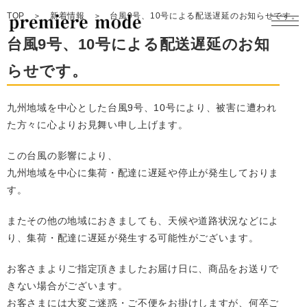
TOP
新着情報
台風9号、10号による配送遅延のお知らせです。
台風9号、10号による配送遅延のお知
らせです。
製品一覧
九州地域を中心とした台風9号、10号により、被害に遭われ
た方々に心よりお見舞い申し上げます。
製品開発
この台風の影響により、
九州地域を中心に集荷・配達に遅延や停止が発生しておりま
コンセプト
す。
企業情報
またその他の地域におきましても、天候や道路状況などによ
り、集荷・配達に遅延が発生する可能性がございます。
採用情報
お客さまよりご指定頂きましたお届け日に、商品をお送りで
きない場合がございます。
お問合せ
お客さまには大変ご迷惑・ご不便をお掛けしますが、何卒ご